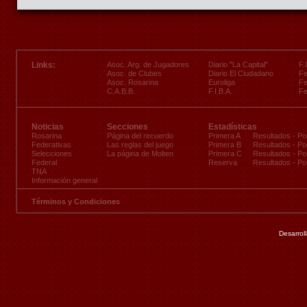
Links:
Asoc. Arg. de Jugadores
Diario "La Capital"
F.
Asoc. de Clubes
Diario El Ciudadano
Fe
Asoc. Rosarina
Euroliga
Fe
C.A.B.B.
F.I.B.A.
Fe
Noticias
Secciones
Estadísticas
Rosarina
Página del recuerdo
Primera A
Resultados
-
Po
Federativas
Las reglas del juego
Primera B
Resultados
-
Po
Selecciones
La página de Molten
Primera C
Resultados
-
Po
Federal
Reserva
Resultados
-
Po
TNA
Información general
Términos y Condiciones
Desarrol