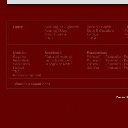
Links:
Asoc. Arg. de Jugadores
Diario "La Capital"
F.
Asoc. de Clubes
Diario El Ciudadano
Fe
Asoc. Rosarina
Euroliga
Fe
C.A.B.B.
F.I.B.A.
Fe
Noticias
Secciones
Estadísticas
Rosarina
Página del recuerdo
Primera A
Resultados
-
Po
Federativas
Las reglas del juego
Primera B
Resultados
-
Po
Selecciones
La página de Molten
Primera C
Resultados
-
Po
Federal
Reserva
Resultados
-
Po
TNA
Información general
Términos y Condiciones
Desarrol