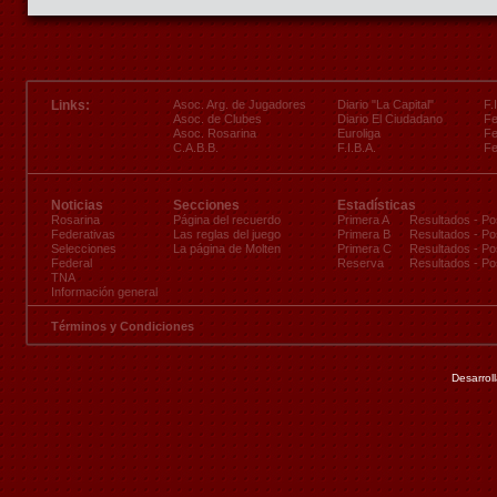
Links:
Asoc. Arg. de Jugadores
Diario "La Capital"
F.
Asoc. de Clubes
Diario El Ciudadano
Fe
Asoc. Rosarina
Euroliga
Fe
C.A.B.B.
F.I.B.A.
Fe
Noticias
Secciones
Estadísticas
Rosarina
Página del recuerdo
Primera A
Resultados
-
Po
Federativas
Las reglas del juego
Primera B
Resultados
-
Po
Selecciones
La página de Molten
Primera C
Resultados
-
Po
Federal
Reserva
Resultados
-
Po
TNA
Información general
Términos y Condiciones
Desarrol