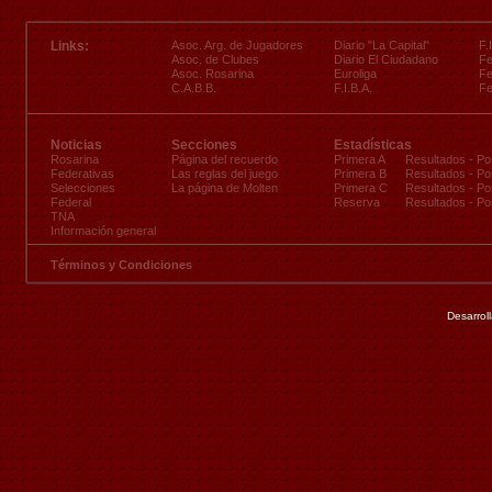
Links:
Asoc. Arg. de Jugadores
Diario "La Capital"
F.
Asoc. de Clubes
Diario El Ciudadano
Fe
Asoc. Rosarina
Euroliga
Fe
C.A.B.B.
F.I.B.A.
Fe
Noticias
Secciones
Estadísticas
Rosarina
Página del recuerdo
Primera A
Resultados
-
Po
Federativas
Las reglas del juego
Primera B
Resultados
-
Po
Selecciones
La página de Molten
Primera C
Resultados
-
Po
Federal
Reserva
Resultados
-
Po
TNA
Información general
Términos y Condiciones
Desarrol