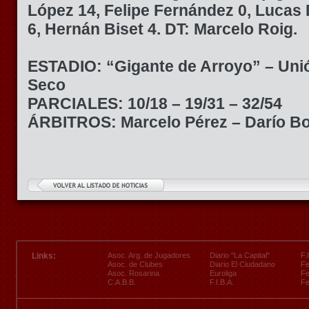
López 14, Felipe Fernández 0, Lucas
6, Hernán Biset 4. DT: Marcelo Roig.
ESTADIO: “Gigante de Arroyo” – Uni
Seco
PARCIALES: 10/18 – 19/31 – 32/54
ÁRBITROS: Marcelo Pérez – Darío Bo
Links:
Asoc. Arg. de Jugadores
Diario "La Capital"
F.
Asoc. de Clubes
Diario El Ciudadano
Fe
Asoc. Rosarina
Euroliga
Fe
C.A.B.B.
F.I.B.A.
Fe