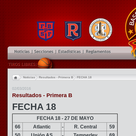
Noticias
Resultados - Primera B
FECHA 18
02/03/2016
Resultados - Primera B
FECHA 18
FECHA 18 - 27 DE MAYO
66
Atlantic
-
R. Central
59
50
Unión AS
-
Temperley
69