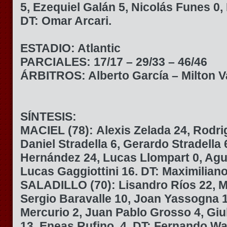
5, Ezequiel Galán 5, Nicolás Funes 0,
DT: Omar Arcari.
ESTADIO: Atlantic
PARCIALES: 17/17 – 29/33 – 46/46
ÁRBITROS: Alberto García – Milton V
SÍNTESIS:
MACIEL (78):
Alexis Zelada 24, Rodri
Daniel Stradella 6, Gerardo Stradella 
Hernández 24, Lucas Llompart 0, Agu
Lucas Gaggiottini 16. DT: Maximilian
SALADILLO (70):
Lisandro Ríos 22, M
Sergio Baravalle 10, Joan Yassogna 
Mercurio 2, Juan Pablo Grosso 4, Giu
13, Eneas Rufino 4. DT: Fernando Wa