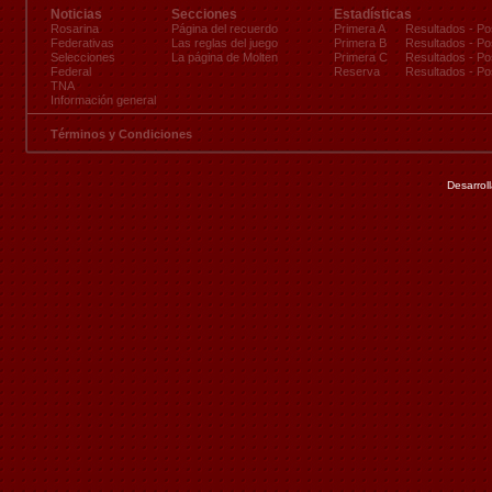
Noticias
Secciones
Estadísticas
Rosarina
Página del recuerdo
Primera A
Resultados
-
Po
Federativas
Las reglas del juego
Primera B
Resultados
-
Po
Selecciones
La página de Molten
Primera C
Resultados
-
Po
Federal
Reserva
Resultados
-
Po
TNA
Información general
Términos y Condiciones
Desarrol