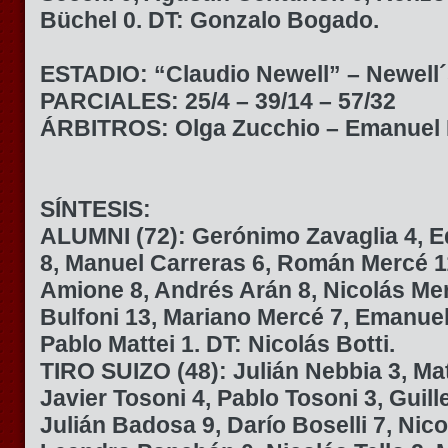
Büchel 0. DT: Gonzalo Bogado.
ESTADIO: “Claudio Newell” – Newell
PARCIALES: 25/4 – 39/14 – 57/32
ÁRBITROS: Olga Zucchio – Emanuel D
SÍNTESIS:
ALUMNI (72):
Gerónimo Zavaglia 4, E
8, Manuel Carreras 6, Román Mercé 1
Amione 8, Andrés Arán 8, Nicolás Mer
Bulfoni 13, Mariano Mercé 7, Emanue
Pablo Mattei 1. DT: Nicolás Botti.
TIRO SUIZO (48):
Julián Nebbia 3, Ma
Javier Tosoni 4, Pablo Tosoni 3, Guill
Julián Badosa 9, Darío Boselli 7, Nico