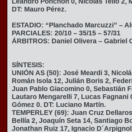
Leandro Ponchón 0, Nicolás Tello 2, 
DT: Mauro Pérez.
ESTADIO: “Planchado Marcuzzi” – A
PARCIALES: 20/10 – 35/15 – 57/31
ÁRBITROS: Daniel Olivera – Gabriel
SÍNTESIS:
UNIÓN AS (50):
José Meardi 3, Nicolá
Román Isola 12, Julián Boris 2, Feder
Juan Pablo Giacomino 0, Sebastián Fa
Lautaro Mengarelli 7, Lucas Fagnani 
Gómez 0. DT: Luciano Martín.
TEMPERLEY (69):
Juan Cruz Dellaros
Bellía 2, Joaquín Seta 14, Santiago Bo
Jonathan Ruiz 17, Ignacio D´Arpignol