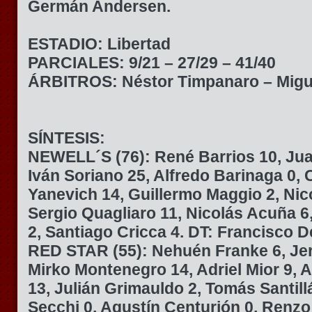
Germán Andersen.
ESTADIO: Libertad
PARCIALES: 9/21 – 27/29 – 41/40
ÁRBITROS: Néstor Timpanaro – Migue
SÍNTESIS:
NEWELL´S (76):
René Barrios 10, Jua
Iván Soriano 25, Alfredo Barinaga 0, C
Yanevich 14, Guillermo Maggio 2, Nic
Sergio Quagliaro 11, Nicolás Acuña 6
2, Santiago Cricca 4. DT: Francisco D
RED STAR (55):
Nehuén Franke 6, Je
Mirko Montenegro 14, Adriel Mior 9, Ar
13, Julián Grimauldo 2, Tomás Santill
Secchi 0, Agustín Centurión 0, Renzo