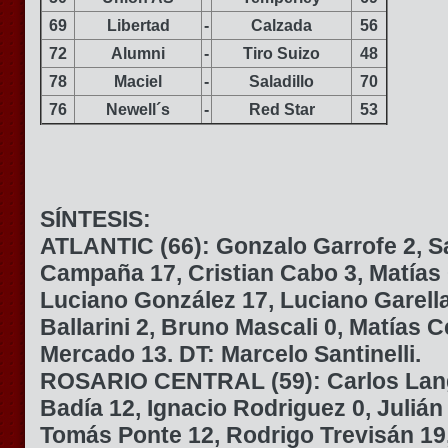
69
Libertad
-
Calzada
56
72
Alumni
-
Tiro Suizo
48
78
Maciel
-
Saladillo
70
76
Newell´s
-
Red Star
53
SÍNTESIS:
ATLANTIC (66):
Gonzalo Garrofe 2, S
Campaña 17, Cristian Cabo 3, Matías 
Luciano González 17, Luciano Garell
Ballarini 2, Bruno Mascali 0, Matías C
Mercado 13. DT: Marcelo Santinelli.
ROSARIO CENTRAL (59):
Carlos Lan
Badía 12, Ignacio Rodriguez 0, Julián
Tomás Ponte 12, Rodrigo Trevisán 19