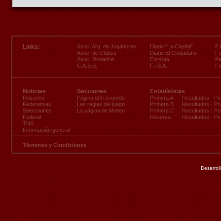
Links:
Asoc. Arg. de Jugadores
Diario "La Capital"
F.
Asoc. de Clubes
Diario El Ciudadano
Fe
Asoc. Rosarina
Euroliga
Fe
C.A.B.B.
F.I.B.A.
Fe
Noticias
Secciones
Estadísticas
Rosarina
Página del recuerdo
Primera A
Resultados
-
Po
Federativas
Las reglas del juego
Primera B
Resultados
-
Po
Selecciones
La página de Molten
Primera C
Resultados
-
Po
Federal
Reserva
Resultados
-
Po
TNA
Información general
Términos y Condiciones
Desarrol