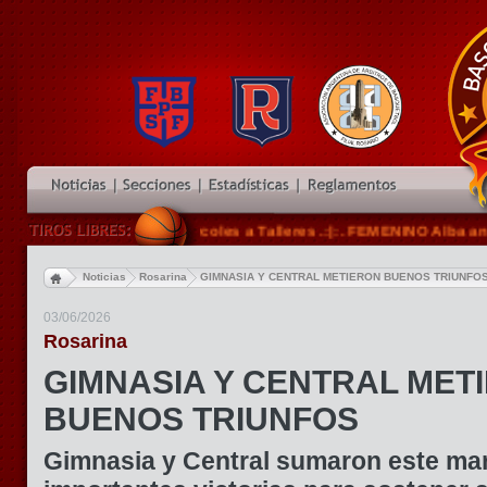
ás recibirá este miércoles a Talleres .:|:. FEMENINO Alba ante Ne
Noticias
Rosarina
GIMNASIA Y CENTRAL METIERON BUENOS TRIUNFO
03/06/2026
Rosarina
GIMNASIA Y CENTRAL MET
BUENOS TRIUNFOS
Gimnasia y Central sumaron este ma