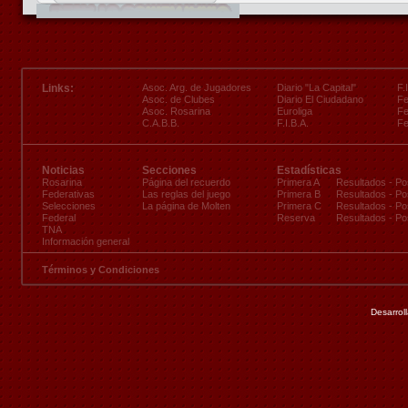
Links:
Asoc. Arg. de Jugadores
Diario "La Capital"
F.
Asoc. de Clubes
Diario El Ciudadano
Fe
Asoc. Rosarina
Euroliga
Fe
C.A.B.B.
F.I.B.A.
Fe
Noticias
Secciones
Estadísticas
Rosarina
Página del recuerdo
Primera A
Resultados
-
Po
Federativas
Las reglas del juego
Primera B
Resultados
-
Po
Selecciones
La página de Molten
Primera C
Resultados
-
Po
Federal
Reserva
Resultados
-
Po
TNA
Información general
Términos y Condiciones
Desarrol