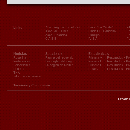
Links:
Asoc. Arg. de Jugadores
Diario "La Capital"
F.
Asoc. de Clubes
Diario El Ciudadano
Fe
Asoc. Rosarina
Euroliga
Fe
C.A.B.B.
F.I.B.A.
Fe
Noticias
Secciones
Estadísticas
Rosarina
Página del recuerdo
Primera A
Resultados
-
Po
Federativas
Las reglas del juego
Primera B
Resultados
-
Po
Selecciones
La página de Molten
Primera C
Resultados
-
Po
Federal
Reserva
Resultados
-
Po
TNA
Información general
Términos y Condiciones
Desarrol