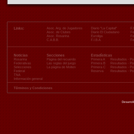
Links:
Asoc. Arg. de Jugadores
Diario "La Capital"
F.
Asoc. de Clubes
Diario El Ciudadano
Fe
Asoc. Rosarina
Euroliga
Fe
C.A.B.B.
F.I.B.A.
Fe
Noticias
Secciones
Estadísticas
Rosarina
Página del recuerdo
Primera A
Resultados
-
Po
Federativas
Las reglas del juego
Primera B
Resultados
-
Po
Selecciones
La página de Molten
Primera C
Resultados
-
Po
Federal
Reserva
Resultados
-
Po
TNA
Información general
Términos y Condiciones
Desarrol