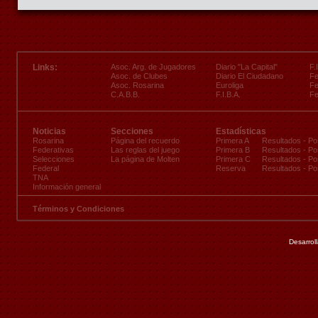
Links:
Asoc. Arg. de Jugadores
Diario "La Capital"
F.
Asoc. de Clubes
Diario El Ciudadano
Fe
Asoc. Rosarina
Euroliga
Fe
C.A.B.B.
F.I.B.A.
Fe
Noticias
Secciones
Estadísticas
Rosarina
Página del recuerdo
Primera A
Resultados
-
Po
Federativas
Las reglas del juego
Primera B
Resultados
-
Po
Selecciones
La página de Molten
Primera C
Resultados
-
Po
Federal
Reserva
Resultados
-
Po
TNA
Información general
Términos y Condiciones
Desarrol