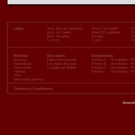
Links:
Asoc. Arg. de Jugadores
Diario "La Capital"
F.
Asoc. de Clubes
Diario El Ciudadano
Fe
Asoc. Rosarina
Euroliga
Fe
C.A.B.B.
F.I.B.A.
Fe
Noticias
Secciones
Estadísticas
Rosarina
Página del recuerdo
Primera A
Resultados
-
Po
Federativas
Las reglas del juego
Primera B
Resultados
-
Po
Selecciones
La página de Molten
Primera C
Resultados
-
Po
Federal
Reserva
Resultados
-
Po
TNA
Información general
Términos y Condiciones
Desarrol