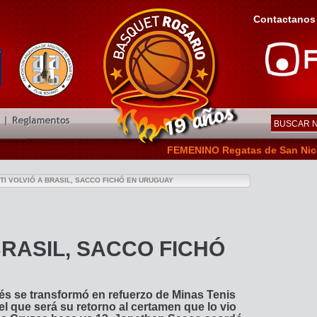
Contactanos
FEMENINO Regatas de San Nicolás reci
ITI VOLVIÓ A BRASIL, SACCO FICHÓ EN URUGUAY
 BRASIL, SACCO FICHÓ
tés se transformó en refuerzo de Minas Tenis
el que será su retorno al certamen que lo vio