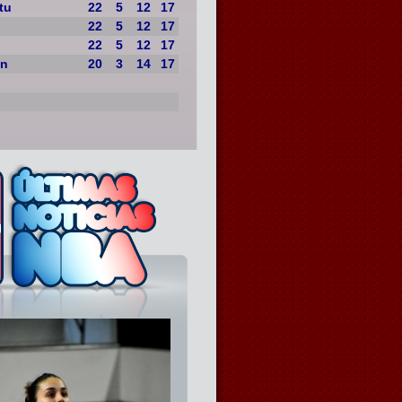
tu
22
5
12
17
22
5
12
17
22
5
12
17
on
20
3
14
17