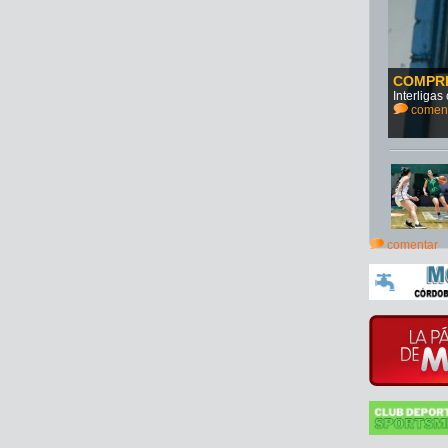
COMPR
Interliga
comen
comentar