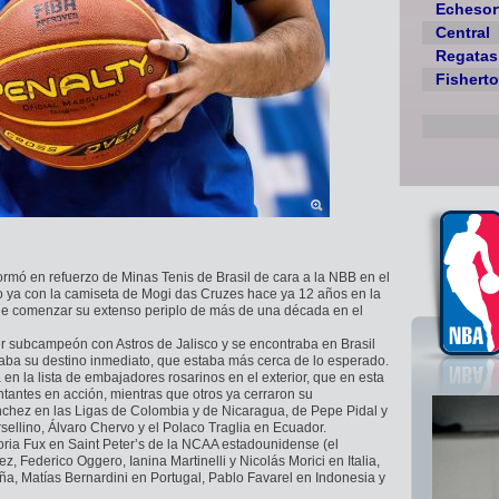
Echesor
Central
Regatas
Fishert
formó en refuerzo de Minas Tenis de Brasil de cara a la NBB en el
io ya con la camiseta de Mogi das Cruzes hace ya 12 años en la
 de comenzar su extenso periplo de más de una década en el
er subcampeón con Astros de Jalisco y se encontraba en Brasil
aba su destino inmediato, que estaba más cerca de lo esperado.
en la lista de embajadores rosarinos en el exterior, que en esta
tantes en acción, mientras que otros ya cerraron su
nchez en las Ligas de Colombia y de Nicaragua, de Pepe Pidal y
sellino, Álvaro Chervo y el Polaco Traglia en Ecuador.
ria Fux en Saint Peter’s de la NCAA estadounidense (el
, Federico Oggero, Ianina Martinelli y Nicolás Morici en Italia,
, Matías Bernardini en Portugal, Pablo Favarel en Indonesia y