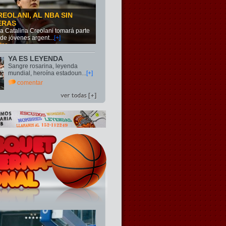
REOLANI, AL NBA SIN
ERAS
na Catalina Creolani tomará parte
 de jóvenes argent
...
[+]
tar
YA ES LEYENDA
Sangre rosarina, leyenda
mundial, heroína estadoun
...
[+]
comentar