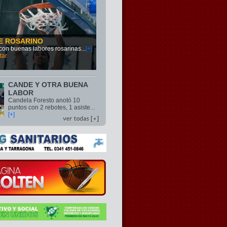
E ROSARINO
s con buenas labores rosarinas
...
[+]
tar
CANDE Y OTRA BUENA
LABOR
Candela Foresto anotó 10
puntos con 2 rebotes, 1 asiste
...
[+]