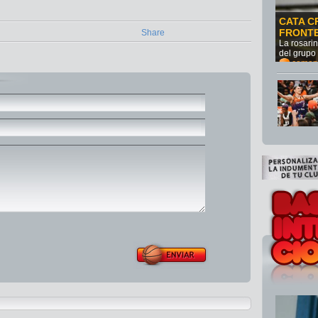
CATA C
FRONT
Share
La rosari
del grupo
comen