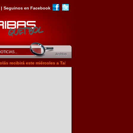
|
Seguinos en Facebook
birá este miércoles a Talleres .:|:. FEMENINO Alba ante Newell's