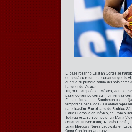
El base rosarino Cristian Cortés se trans
que será su retorno al certamen que lo v
que fue su primera salida del país antes
básquet de México.
Titi, multicampeón en México, viene de s
pasando tiempo con su hijo mientras cerr
El base formado en Sportsmen es una fija 
temporada tiene todavía a varios represen
participación. Fue el caso de Rodrigo Sá
Carlos Gorosito en México, de Franco Bor
Todavía están en competencia María Victo
certamen universitario), Nicolás Domínguez
Juani Marcos y Nerea Lagowsky en España
Omar Cantón en Uruguay.