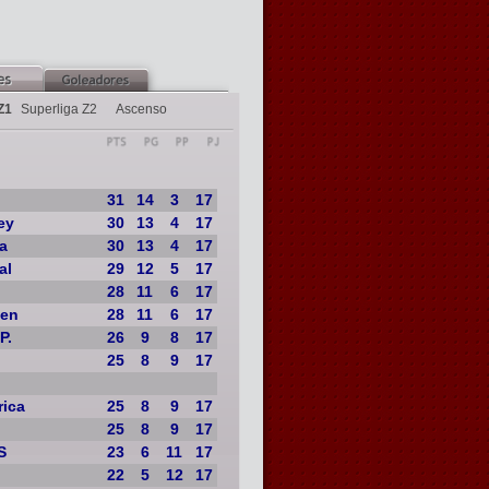
Z1
Superliga Z2
Ascenso
31
14
3
17
ey
30
13
4
17
a
30
13
4
17
al
29
12
5
17
28
11
6
17
men
28
11
6
17
P.
26
9
8
17
25
8
9
17
rica
25
8
9
17
25
8
9
17
S
23
6
11
17
22
5
12
17