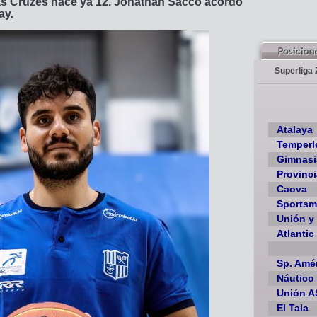
as Cruzes hace ya 12. Jonathan Sacco acordó
ay.
Superliga 
Atalaya
Temperl
Gimnasi
Provinci
Caova
Sports
Unión y 
Atlantic
Sp. Amé
Náutico
Unión A
El Tala