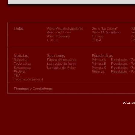
Links:
Asoc. Arg. de Jugadores
Diario "La Capital"
F.
Asoc. de Clubes
Diario El Ciudadano
Fe
Asoc. Rosarina
Euroliga
Fe
C.A.B.B.
F.I.B.A.
Fe
Noticias
Secciones
Estadísticas
Rosarina
Página del recuerdo
Primera A
Resultados
-
Po
Federativas
Las reglas del juego
Primera B
Resultados
-
Po
Selecciones
La página de Molten
Primera C
Resultados
-
Po
Federal
Reserva
Resultados
-
Po
TNA
Información general
Términos y Condiciones
Desarrol