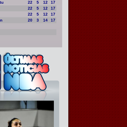
tu
22
5
12
17
22
5
12
17
22
5
12
17
on
20
3
14
17