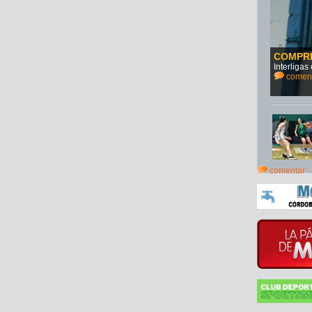
COMPR
Interliga
comen
comentar