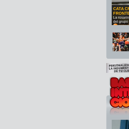
CATA C
FRONT
La rosari
del grupo
comen