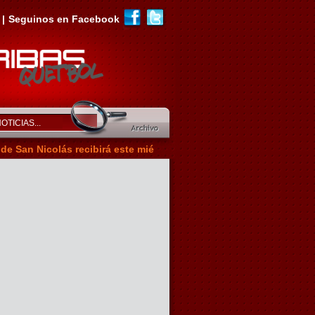
|
Seguinos en Facebook
Nicolás recibirá este miércoles a Talleres .:|:. FEMENINO Alba an