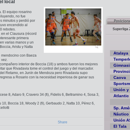
l local
a. El equipo rosarino
iluyendo, no fue
os minutos y perdió por
tuvo encendido al
Superliga 
0 rebotes.
a en el Clausura (récord
nteresante primera
 en varias manos y un
Boccia, Aristu y Natta
Atalaya
co mendocino con Baeza
Temperl
 vez.
 compañero interior de Boccia (18) y ambos fueron los mejores
Gimnasi
tar que Rivadavia tome el control del juego y del marcador.
Provinci
ta del Retamo, en Junín de Mendoza pero Rivadavia supo
o regresa a Rosario con la necesidad imperiosa de ganar sus
Caova
Sports
Unión y 
se 8, Adaro 9, Cravero 34 (fi), Fidelis 6, Beltramino 4, Sosa 3,
Atlantic
 10, Boccia 18, Woody 2 (fi), Gerbaudo 2, Natta 10, Pérez 6,
llotti
Sp. Amé
Náutico
Unión A
Share
El Tala