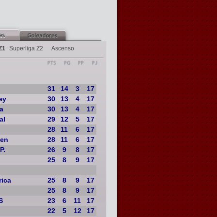
Z1
Superliga Z2
Ascenso
31
14
3
17
ey
30
13
4
17
a
30
13
4
17
al
29
12
5
17
28
11
6
17
men
28
11
6
17
P.
26
9
8
17
25
8
9
17
rica
25
8
9
17
25
8
9
17
S
23
6
11
17
22
5
12
17