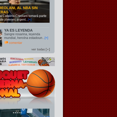
REOLANI, AL NBA SIN
ERAS
na Catalina Creolani tomará parte
 de jóvenes argent
...
[+]
tar
YA ES LEYENDA
Sangre rosarina, leyenda
mundial, heroína estadoun
...
[+]
comentar