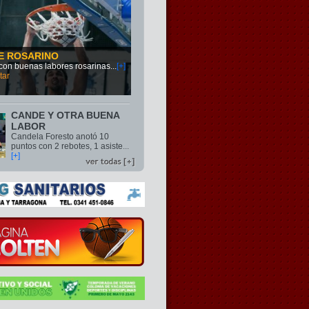
E ROSARINO
s con buenas labores rosarinas
...
[+]
tar
CANDE Y OTRA BUENA
LABOR
Candela Foresto anotó 10
puntos con 2 rebotes, 1 asiste
...
[+]