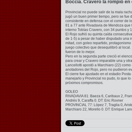
Boccia. Cravero la rompió en e
Provincial no puede salir de la mala rach
jugó un buen primer tiempo, pero se fue d
consistente en defensa con el correr de l
81 a 77 ante Rivadavia de Mendoza que 
interno Tobías Cravero, con 34 puntos y 1
El Rojo sufrió su quinta caída consecutiv
de 1-5) a pesar de haber disputado una i
mitad, con goleo repartido, protagonismo
juego colectivo que desequilibró al local. 
fueron de lo mejor.
Pero en la segunda parte creció el elen
para crear y Cravero imparable una y otra
Lancellotti apostó a Marchiaro (22) como
anotadores del Rojo, pero no pudieron evi
El cierre fue ajustado en el estadio Pos
manejarlo y Provincial no pudo, lo que l
próximos compromisos.
GOLEO
RIVADAVIA 81: Baeza 6, Caribaux 2, France
Andrés 9, Caraffa 0. DT: Eric Rovner
PROVINCIAL 77: López 7, Traglia 0, Aristu
Marchiaro 22, Morello 0. DT: Enrique Lance