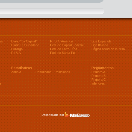
es
Diario "La Capital"
F.I.B.A. América
Liga Española
Diario El Ciudadano
Fed. de Capital Federal
Liga Italiana
Euroliga
Fed. de Entre Ríos
Página oficial de la NBA
F.I.B.A.
Fed. de Santa Fe
Estadísticas
Reglamentos
Zona A
Resultados
-
Posiciones
Primera A
Primera B
Primera C
e
Inferiores
Desarrollado por