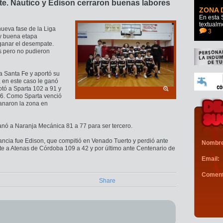
te. Náutico y Edison cerraron buenas labores
ZONA 
En esta 
textualm
nueva fase de la Liga
3
uy buena etapa
 ganar el desempate.
s pero no pudieron
a Santa Fe y aportó su
 en este caso le ganó
otó a Sparta 102 a 91 y
96. Como Sparta venció
ganaron la zona en
ganó a Naranja Mecánica 81 a 77 para ser tercero.
tancia fue Edison, que compitió en Venado Tuerto y perdió ante
Nombre
nte a Atenas de Córdoba 109 a 42 y por último ante Centenario de
Email:
Coment
Share