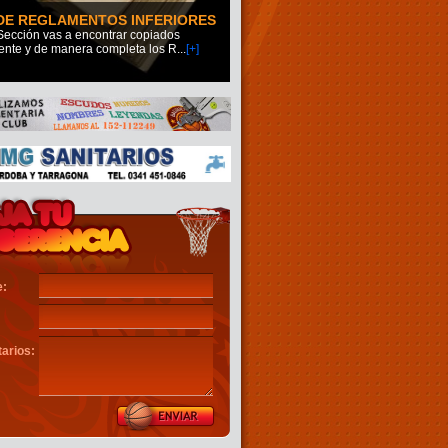
DE REGLAMENTOS INFERIORES
Sección vas a encontrar copiados
ente y de manera completa los R
...
[+]
:
arios: