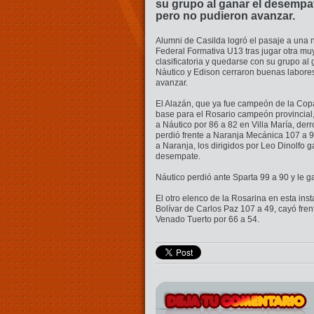
su grupo al ganar el desempa
pero no pudieron avanzar.
Alumni de Casilda logró el pasaje a una 
Federal Formativa U13 tras jugar otra m
clasificatoria y quedarse con su grupo al
Náutico y Edison cerraron buenas labore
avanzar.
El Alazán, que ya fue campeón de la Cop
base para el Rosario campeón provincial,
a Náutico por 86 a 82 en Villa María, derr
perdió frente a Naranja Mecánica 107 a 
a Naranja, los dirigidos por Leo Dinolfo 
desempate.
Náutico perdió ante Sparta 99 a 90 y le 
El otro elenco de la Rosarina en esta ins
Bolívar de Carlos Paz 107 a 49, cayó fre
Venado Tuerto por 66 a 54.