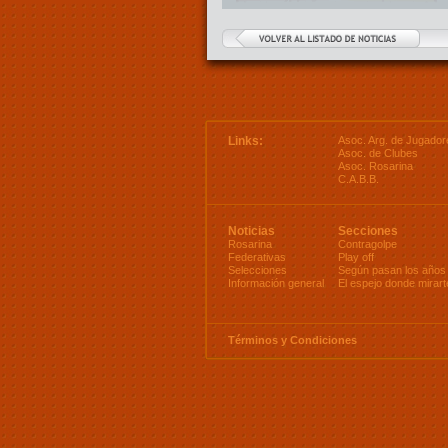
Links:
Asoc. Arg. de Jugador
Asoc. de Clubes
Asoc. Rosarina
C.A.B.B.
Noticias
Secciones
Rosarina
Contragolpe
Federativas
Play off
Selecciones
Según pasan los años
Información general
El espejo donde mirart
Términos y Condiciones