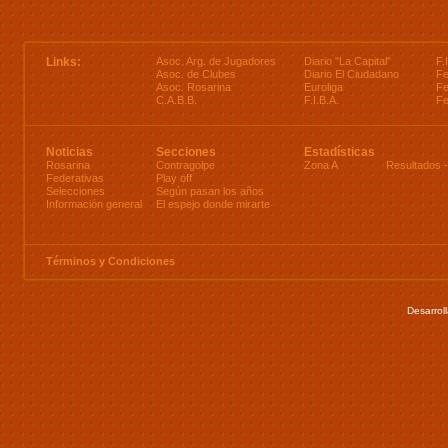
Links:
Asoc. Arg. de Jugadores
Diario "La Capital"
F.
Asoc. de Clubes
Diario El Ciudadano
Fe
Asoc. Rosarina
Euroliga
Fe
C.A.B.B.
F.I.B.A.
Fe
Noticias
Secciones
Estadísticas
Rosarina
Contragolpe
Zona A
Resultados
Federativas
Play off
Selecciones
Según pasan los años
Información general
El espejo donde mirarte
Términos y Condiciones
Desarrol