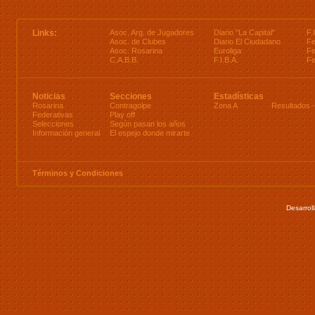
Links:
Asoc. Arg. de Jugadores
Diario "La Capital"
F.
Asoc. de Clubes
Diario El Ciudadano
Fe
Asoc. Rosarina
Euroliga
Fe
C.A.B.B.
F.I.B.A.
Fe
Noticias
Secciones
Estadísticas
Rosarina
Contragolpe
Zona A
Resultados
Federativas
Play off
Selecciones
Según pasan los años
Información general
El espejo donde mirarte
Términos y Condiciones
Desarrol