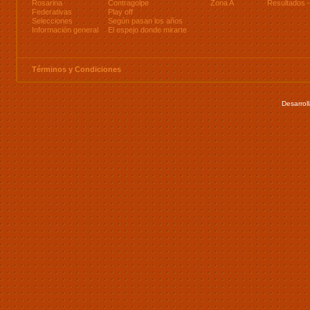
Rosarina
Contragolpe
Zona A
Resultados
Federativas
Play off
Selecciones
Según pasan los años
Información general
El espejo donde mirarte
Términos y Condiciones
Desarrol