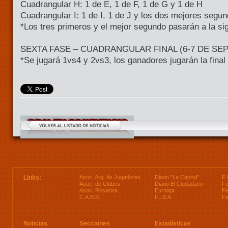
Cuadrangular H: 1 de E, 1 de F, 1 de G y 1 de H
Cuadrangular I: 1 de I, 1 de J y los dos mejores segu
*Los tres primeros y el mejor segundo pasarán a la si
SEXTA FASE – CUADRANGULAR FINAL (6-7 DE SE
*Se jugará 1vs4 y 2vs3, los ganadores jugarán la final 
Links:
Asoc. Arg. de Jugadores
Diario "La Capital"
F.
Asoc. de Clubes
Diario El Ciudadano
Fe
Asoc. Rosarina
Euroliga
Fe
C.A.B.B.
F.I.B.A.
Fe
Noticias
Secciones
Estadísticas