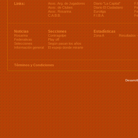
Links:
Asoc. Arg. de Jugadores
Diario "La Capital"
F.
Asoc. de Clubes
Diario El Ciudadano
Fe
Asoc. Rosarina
Euroliga
Fe
C.A.B.B.
F.I.B.A.
Fe
Noticias
Secciones
Estadísticas
Rosarina
Contragolpe
Zona A
Resultados
Federativas
Play off
Selecciones
Según pasan los años
Información general
El espejo donde mirarte
Términos y Condiciones
Desarrol