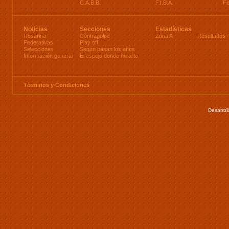
C.A.B.B.
F.I.B.A.
Fe
Noticias
Secciones
Estadísticas
Rosarina
Contragolpe
Zona A
Resultados
Federativas
Play off
Selecciones
Según pasan los años
Información general
El espejo donde mirarte
Términos y Condiciones
Desarrol