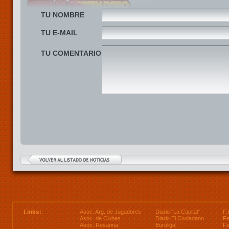
TU NOMBRE
TU E-MAIL
TU COMENTARIO
Links:
Asoc. Arg. de Jugadores
Diario "La Capital"
F.
Asoc. de Clubes
Diario El Ciudadano
Fe
Asoc. Rosarina
Euroliga
Fe