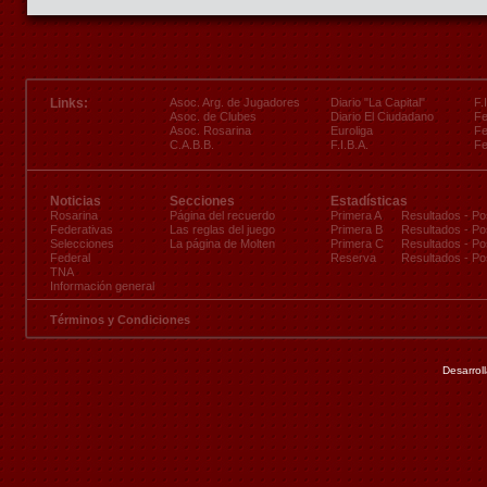
Links:
Asoc. Arg. de Jugadores
Diario "La Capital"
F.
Asoc. de Clubes
Diario El Ciudadano
Fe
Asoc. Rosarina
Euroliga
Fe
C.A.B.B.
F.I.B.A.
Fe
Noticias
Secciones
Estadísticas
Rosarina
Página del recuerdo
Primera A
Resultados
-
Po
Federativas
Las reglas del juego
Primera B
Resultados
-
Po
Selecciones
La página de Molten
Primera C
Resultados
-
Po
Federal
Reserva
Resultados
-
Po
TNA
Información general
Términos y Condiciones
Desarrol