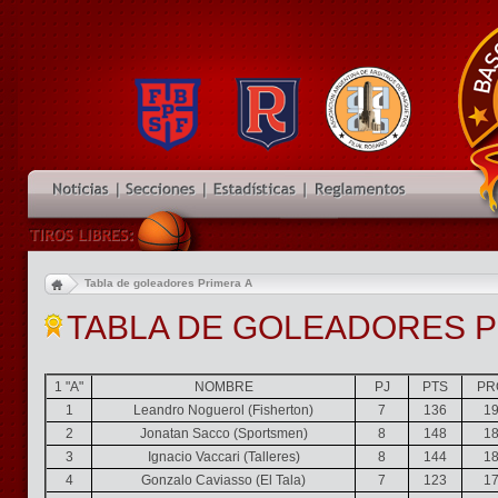
Tabla de goleadores Primera A
TABLA DE GOLEADORES P
1 "A"
NOMBRE
PJ
PTS
PR
1
Leandro Noguerol (Fisherton)
7
136
19
2
Jonatan Sacco (Sportsmen)
8
148
18
3
Ignacio Vaccari (Talleres)
8
144
18
4
Gonzalo Caviasso (El Tala)
7
123
17