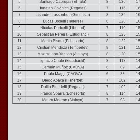
5
Santiago Cabrejas (El Tala)
8
136
17
6
Jonatan Covinich (Regatas)
7
116
16
7
Lisandro Lussenhoff (Gimnasia)
8
132
16
8
Lucas Boselli (Talleres)
8
128
16
9
Nicolás Puricelli (Libertad)
7
110
15
10
Sebastián Pereira (Estudiantil)
8
125
15
11
Martín Bísaro (Echesortu)
8
122
15
12
Cristian Mendoza (Temperley)
8
121
15
13
Maximiliano Yanson (Atalaya)
8
120
15
14
Ignacio Chale (Estudiantil)
8
118
14
15
Germán Muñoz (CAOVA)
6
89
14
16
Pablo Maggi (CAOVA)
6
88
14
17
Diego Abaca (Fisherton)
7
102
14
18
Duilio Birindelli (Regatas)
7
102
14
19
Franco Sbarra (Echesortu)
8
114
14
20
Mauro Moreno (Atalaya)
7
98
14