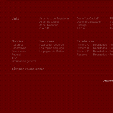
Links:
Asoc. Arg. de Jugadores
Diario "La Capital"
F.
Asoc. de Clubes
Diario El Ciudadano
Fe
Asoc. Rosarina
Euroliga
Fe
C.A.B.B.
F.I.B.A.
Fe
Noticias
Secciones
Estadísticas
Rosarina
Página del recuerdo
Primera A
Resultados
-
Po
Federativas
Las reglas del juego
Primera B
Resultados
-
Po
Selecciones
La página de Molten
Primera C
Resultados
-
Po
Federal
Reserva
Resultados
-
Po
TNA
Información general
Términos y Condiciones
Desarrol