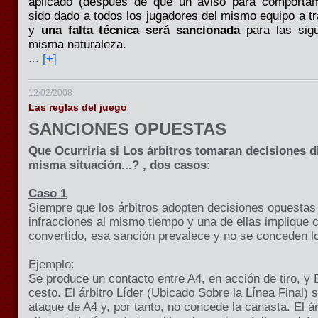
aplicado (después de que un aviso para comportam
sido dado a todos los jugadores del mismo equipo a t
y
una falta técnica será sancionada
para las sig
misma naturaleza.
...
[+]
12/02/2008
Las reglas del juego
SANCIONES OPUESTAS
Que Ocurriría si Los árbitros tomaran decisiones d
misma situación...? , dos casos:
Caso 1
Siempre que los árbitros adopten decisiones opuestas
infracciones al mismo tiempo y una de ellas implique 
convertido, esa sanción prevalece y no se conceden l
Ejemplo:
Se produce un contacto entre A4, en acción de tiro, y B
cesto. El árbitro Líder (Ubicado Sobre
la Línea Final
) 
ataque de A4 y, por tanto, no concede la canasta. El ár