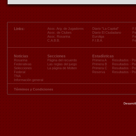
Links:
Asoc. Arg. de Jugadores
Diario "La Capital"
F.
Asoc. de Clubes
Diario El Ciudadano
Fe
Asoc. Rosarina
Euroliga
Fe
C.A.B.B.
F.I.B.A.
Fe
Noticias
Secciones
Estadísticas
Rosarina
Página del recuerdo
Primera A
Resultados
-
Po
Federativas
Las reglas del juego
Primera B
Resultados
-
Po
Selecciones
La página de Molten
Primera C
Resultados
-
Po
Federal
Reserva
Resultados
-
Po
TNA
Información general
Términos y Condiciones
Desarrol