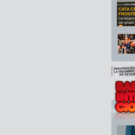
CATA C
FRONT
La rosari
del grupo
comen