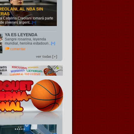
REOLANI, AL NBA SIN
ERAS
na Catalina Creolani tomará parte
 de jóvenes argent
...
[+]
tar
YA ES LEYENDA
Sangre rosarina, leyenda
mundial, heroína estadoun
...
[+]
comentar