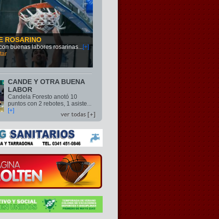
E ROSARINO
s con buenas labores rosarinas
...
[+]
tar
CANDE Y OTRA BUENA
LABOR
Candela Foresto anotó 10
puntos con 2 rebotes, 1 asiste
...
[+]