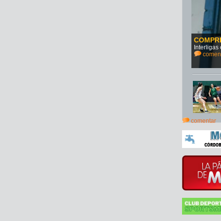
COMPR
Interliga
comen
comentar