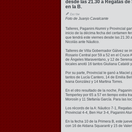
desde las 21.30 a Regatas de 
en la B.
Foto de Juanjo Cavalcante
Talleres, Paganini Alumni y Provincial ga
inicio de la décima fecha del certamen f
que tendrá este viernes desde las 21.30
Nicolás ante Náutico.
Talleres de Villa Gobernador Gálvez se i
Rosario Central por 59 a 52 en el Cruce 
de Ángeles Maraventano, y 12 de Serena 
locales anotó 16 tantos Giuliana Cataldi 
Por su parte, Provincial le ganó a Maciel
tantos de Lucía Cantero, 14 de Emilia Bell
Ivana González y 14 Martina Torres.
En el otro resultado de la noche, Pagani
Temperley por 65 a 57 en tiempo extra tr
Morosín y 11 Stefanía García. Para las lo
Los récords de la A: Náutico 7-1, Regatas
Provincial 4-4, Ben Hur 3-4, Paganini Alum
En la fecha 10 de la Primera B, este jue
con 16 de Aldana Squaranti y 15 de Valen