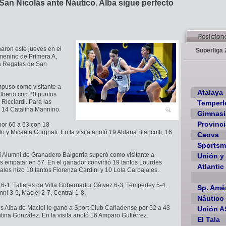
San Nicolás ante Náutico. Alba sigue perfecto
naron este jueves en el
Superliga 
emenino de Primera A,
 a Regatas de San
mpuso como visitante a
Atalaya
Alberdi con 20 puntos
Ricciardi. Para las
Temperl
y 14 Catalina Mannino.
Gimnasi
Provinci
 por 66 a 63 con 18
o y Micaela Corgnali. En la visita anotó 19 Aldana Biancotti, 16
Caova
Sports
ni Alumni de Granadero Baigorria superó como visitante a
Unión y 
as empatar en 57. En el ganador convirtió 19 tantos Lourdes
Atlantic
cales hizo 10 tantos Fiorenza Cardini y 10 Lola Carbajales.
 6-1, Talleres de Villa Gobernador Gálvez 6-3, Temperley 5-4,
Sp. Amé
ni 3-5, Maciel 2-7, Central 1-8.
Náutico
ves Alba de Maciel le ganó a Sport Club Cañadense por 52 a 43
Unión A
tina González. En la visita anotó 16 Amparo Gutiérrez.
El Tala