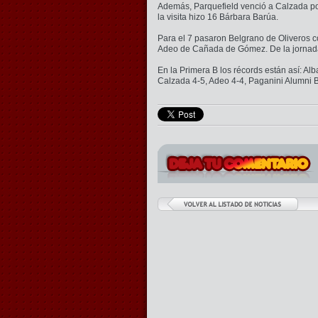
Además, Parquefield venció a Calzada por
la visita hizo 16 Bárbara Barúa.
Para el 7 pasaron Belgrano de Oliveros c
Adeo de Cañada de Gómez. De la jornada 
En la Primera B los récords están así: Al
Calzada 4-5, Adeo 4-4, Paganini Alumni B 