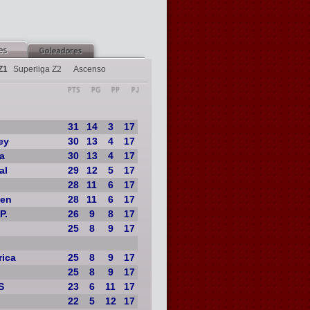
Z1
Superliga Z2
Ascenso
31
14
3
17
ey
30
13
4
17
a
30
13
4
17
al
29
12
5
17
28
11
6
17
men
28
11
6
17
P.
26
9
8
17
25
8
9
17
rica
25
8
9
17
25
8
9
17
S
23
6
11
17
22
5
12
17