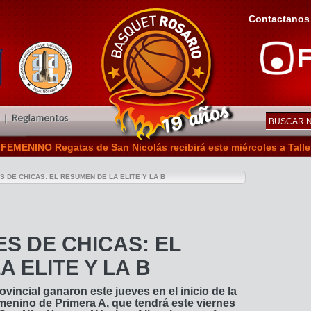
Contactanos
NINO Regatas de San Nicolás recibirá este miércoles a Talleres .:
 DE CHICAS: EL RESUMEN DE LA ELITE Y LA B
S DE CHICAS: EL
 ELITE Y LA B
ovincial ganaron este jueves en el inicio de la
menino de Primera A, que tendrá este viernes