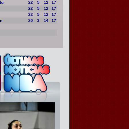
tu
22
5
12
17
22
5
12
17
22
5
12
17
on
20
3
14
17