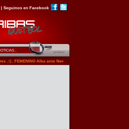
|
Seguinos en Facebook
|:. FEMENINO Alba ante Newell's por la B este domingo desde las 2