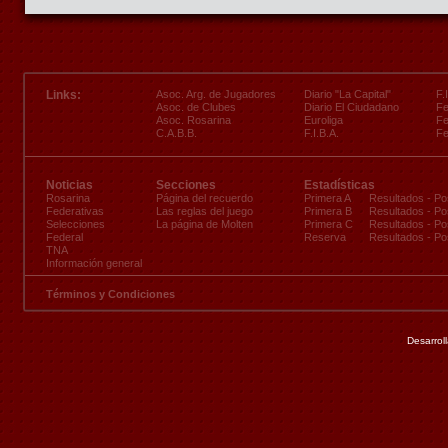
Links:
Asoc. Arg. de Jugadores
Diario "La Capital"
F.
Asoc. de Clubes
Diario El Ciudadano
Fe
Asoc. Rosarina
Euroliga
Fe
C.A.B.B.
F.I.B.A.
Fe
Noticias
Secciones
Estadísticas
Rosarina
Página del recuerdo
Primera A
Resultados
-
Po
Federativas
Las reglas del juego
Primera B
Resultados
-
Po
Selecciones
La página de Molten
Primera C
Resultados
-
Po
Federal
Reserva
Resultados
-
Po
TNA
Información general
Términos y Condiciones
Desarrol