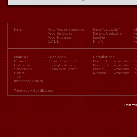
Links:
Asoc. Arg. de Jugadores
Diario "La Capital"
F.
Asoc. de Clubes
Diario El Ciudadano
Fe
Asoc. Rosarina
Euroliga
Fe
C.A.B.B.
F.I.B.A.
Fe
Noticias
Secciones
Estadísticas
Rosarina
Página del recuerdo
Primera A
Resultados
-
Po
Federativas
Las reglas del juego
Primera B
Resultados
-
Po
Selecciones
La página de Molten
Primera C
Resultados
-
Po
Federal
Reserva
Resultados
-
Po
TNA
Información general
Términos y Condiciones
Desarrol