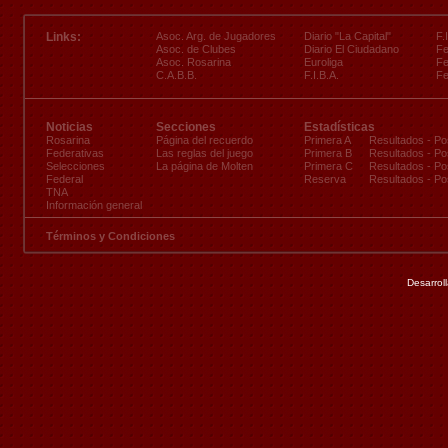
Links:
Asoc. Arg. de Jugadores
Diario "La Capital"
F.
Asoc. de Clubes
Diario El Ciudadano
Fe
Asoc. Rosarina
Euroliga
Fe
C.A.B.B.
F.I.B.A.
Fe
Noticias
Secciones
Estadísticas
Rosarina
Página del recuerdo
Primera A
Resultados
-
Po
Federativas
Las reglas del juego
Primera B
Resultados
-
Po
Selecciones
La página de Molten
Primera C
Resultados
-
Po
Federal
Reserva
Resultados
-
Po
TNA
Información general
Términos y Condiciones
Desarrol